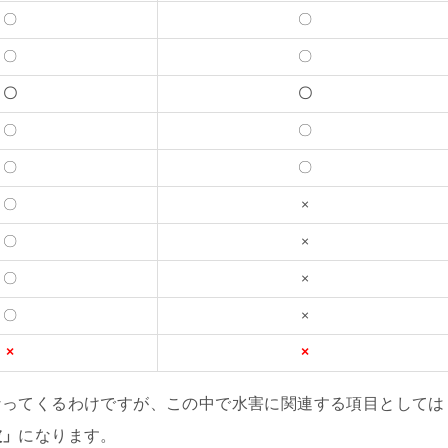
〇
〇
〇
〇
〇
〇
〇
〇
〇
〇
〇
×
〇
×
〇
×
〇
×
×
×
なってくるわけですが、この中で水害に関連する項目としては
波」
になります。