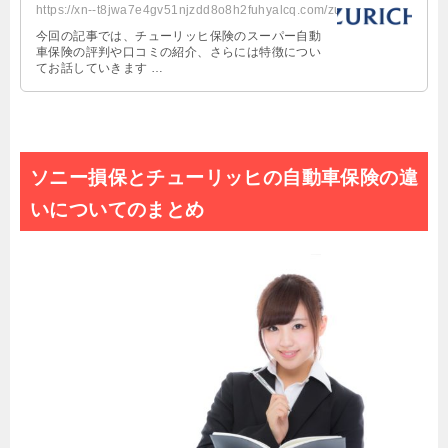
https://xn--t8jwa7e4gv51njzdd8o8h2fuhyalcq.com/zurich/
今回の記事では、チューリッヒ保険のスーパー自動
車保険の評判や口コミの紹介、さらには特徴につい
てお話していきます …
ソニー損保とチューリッヒの自動車保険の違
いについてのまとめ