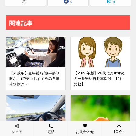
0
0
関連記事
【未成年】全年齢補償(年齢制
【2026年版】20代におすすめ
限なし)で安いおすすめの自動
の一番安い自動車保険【14社
車保険は？
比較】
自動車保険は使用目的で保険料
【引受拒否】自動車保険は1等
TOPへ
シェア
電話
お問合わせ