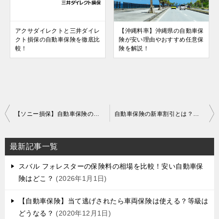
アクサダイレクトと三井ダイレ
【沖縄料率】沖縄県の自動車保
クト損保の自動車保険を徹底比
険が安い理由やおすすめ任意保
較！
険を解説！
投
【ソニー損保】自動車保険の無事故割引を解説【東京海上ダイレクト】
自動車保険の新車割引とは？各社の割引適用期間や割引率を徹底解説！
稿
ナ
最新記事一覧
ビ
スバル フォレスターの保険料の相場を比較！安い自動車保
ゲ
険はどこ？
2026年1月1日
ー
【自動車保険】当て逃げされたら車両保険は使える？等級は
シ
どうなる？
2020年12月1日