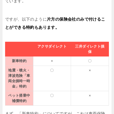
ています。
ですが、以下のように
片方の保険会社のみで付けるこ
とができる特約もあります。
アクサダイレクト
三井ダイレクト損
保
新車特約
×
〇
地震・噴火・
〇
×
津波危険「車
両全損時一時
金」特約
ペット搭乗中
〇
×
補償特約
まず、「新車特約」についてですが、これは車両保険