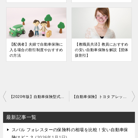
【配偶者】夫婦で自動車保険に
【教職員共済】教員におすすめ
入る場合の割引制度やおすすめ
の安い自動車保険を解説【団体
の方法
扱割引】
投
【2020年版】自動車保険型式別料率クラス一覧【軽自動車79車種】
【自動車保険】トヨタ アレックスの保険料の相場【型式別】
稿
ナ
最新記事一覧
ビ
スバル フォレスターの保険料の相場を比較！安い自動車保
ゲ
険はどこ？
2026年1月1日