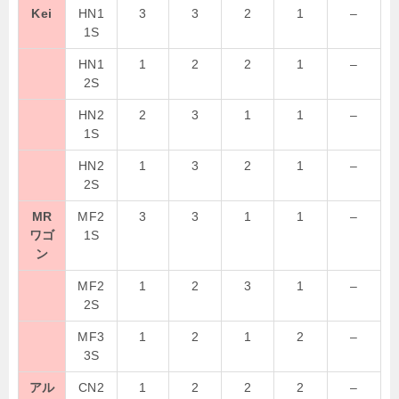
Kei
HN1
3
3
2
1
–
1S
HN1
1
2
2
1
–
2S
HN2
2
3
1
1
–
1S
HN2
1
3
2
1
–
2S
MR
MF2
3
3
1
1
–
ワゴ
1S
ン
MF2
1
2
3
1
–
2S
MF3
1
2
1
2
–
3S
アル
CN2
1
2
2
2
–