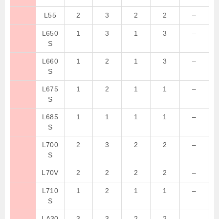
L55
2
3
2
2
–
L650
1
3
1
3
–
S
L660
1
2
1
3
–
S
L675
1
2
1
1
–
S
L685
1
1
1
1
–
S
L700
2
3
2
2
–
S
L70V
2
2
2
2
–
L710
1
2
1
1
–
S
LA30
3
3
2
2
–