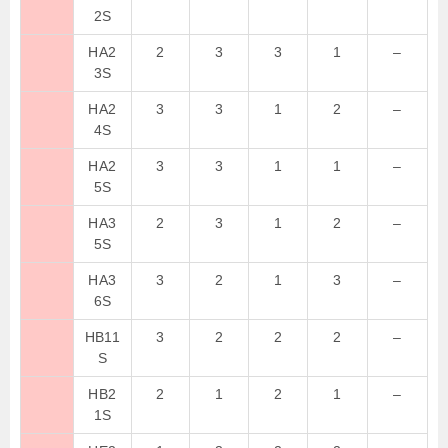
2S
HA2
2
3
3
1
–
3S
HA2
3
3
1
2
–
4S
HA2
3
3
1
1
–
5S
HA3
2
3
1
2
–
5S
HA3
3
2
1
3
–
6S
HB11
3
2
2
2
–
S
HB2
2
1
2
1
–
1S