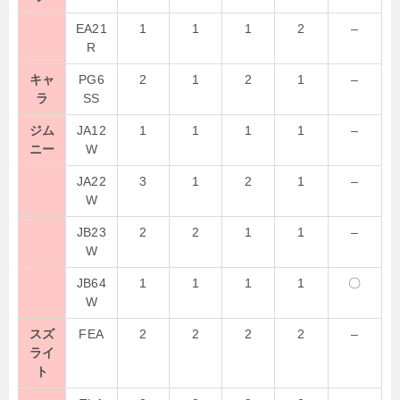
EA21
1
1
1
2
–
R
キャ
PG6
2
1
2
1
–
ラ
SS
ジム
JA12
1
1
1
1
–
ニー
W
JA22
3
1
2
1
–
W
JB23
2
2
1
1
–
W
JB64
1
1
1
1
〇
W
スズ
FEA
2
2
2
2
–
ライ
ト