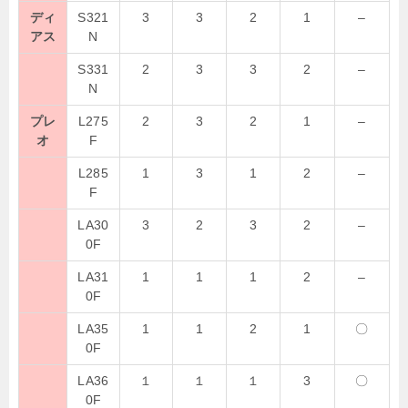
ディ
S321
3
3
2
1
–
アス
N
S331
2
3
3
2
–
N
プレ
L275
2
3
2
1
–
オ
F
L285
1
3
1
2
–
F
LA30
3
2
3
2
–
0F
LA31
1
1
1
2
–
0F
LA35
1
1
2
1
〇
0F
LA36
１
１
１
3
〇
0F