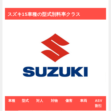
スズキ15車種の型式別料率クラス
車種
型式
対人
対物
傷害
車両
ASV
割引