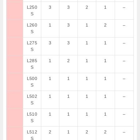
L250
3
3
2
1
–
S
L260
1
3
1
2
–
S
L275
3
3
1
1
–
S
L285
1
2
1
1
–
S
L500
1
1
1
1
–
S
L502
1
1
1
1
–
S
L510
1
1
1
1
–
S
L512
2
1
2
2
–
S