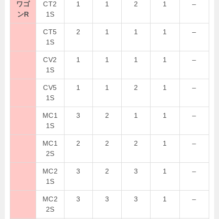
ワゴ
CT2
1
1
2
1
–
ンR
1S
CT5
2
1
1
1
–
1S
CV2
1
1
1
1
–
1S
CV5
1
1
2
1
–
1S
MC1
3
2
1
1
–
1S
MC1
2
2
2
1
–
2S
MC2
3
2
3
1
–
1S
MC2
3
3
3
1
–
2S