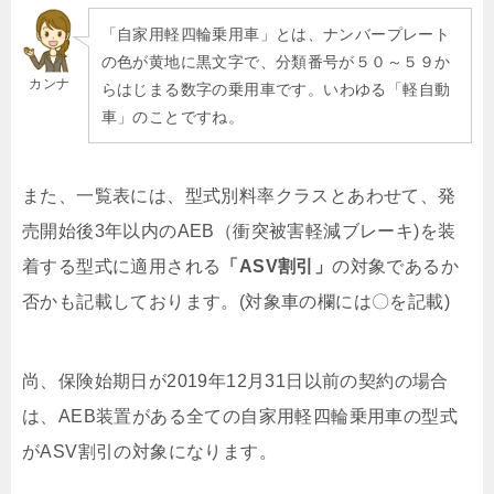
「自家用軽四輪乗用車」とは、ナンバープレート
の色が黄地に黒文字で、分類番号が
５０～５９か
カンナ
らはじまる数字の
乗用車です。いわゆる「軽自動
車」のことですね。
また、一覧表には、型式別料率クラスとあわせて、発
売開始後3年以内のAEB（衝突被害軽減ブレーキ)を装
着する型式に適用される
「ASV割引」
の対象であるか
否かも記載しております。(対象車の欄には〇を記載)
尚、保険始期日が2019年12月31日以前の契約の場合
は、AEB装置がある全ての自家用軽四輪乗用車の型式
がASV割引の対象になります。