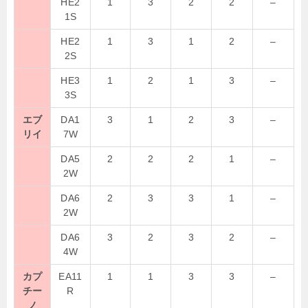
HE2
1
3
2
2
–
1S
HE2
1
3
1
2
–
2S
HE3
1
2
1
3
–
3S
エブ
DA1
3
1
2
3
–
リイ
7W
DA5
2
2
2
1
–
2W
DA6
2
3
3
1
–
2W
DA6
3
2
3
2
–
4W
カプ
EA11
1
1
3
3
–
チー
R
ノ