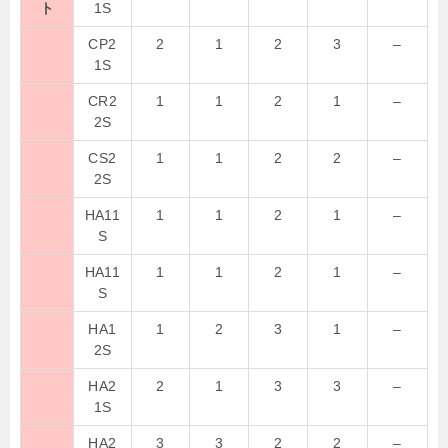
ト
1S
CP2
2
1
2
3
–
1S
CR2
1
1
2
1
–
2S
CS2
1
1
2
2
–
2S
HA11
1
1
2
1
–
S
HA11
1
1
2
1
–
S
HA1
1
2
3
1
–
2S
HA2
2
1
3
3
–
1S
HA2
3
3
2
2
–