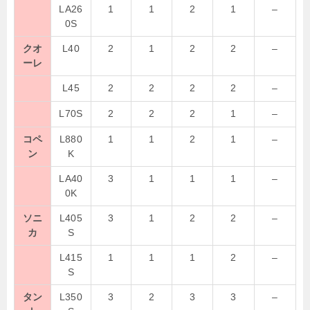
LA26
1
1
2
1
–
0S
クオ
L40
2
1
2
2
–
ーレ
L45
2
2
2
2
–
L70S
2
2
2
1
–
コペ
L880
1
1
2
1
–
ン
K
LA40
3
1
1
1
–
0K
ソニ
L405
3
1
2
2
–
カ
S
L415
1
1
1
2
–
S
タン
L350
3
2
3
3
–