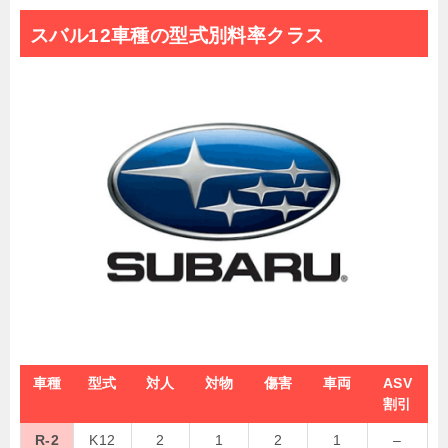
スバル12車種の型式別料率クラス
車種
型式
対人
対物
傷害
車両
ASV
割引
R-2
K12
2
1
2
1
–