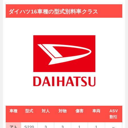
ダイハツ16車種の型式別料率クラス
車種
型式
対人
対物
傷害
車両
ASV
割引
アト
S220
3
3
1
1
–