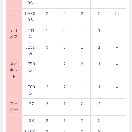
0S
LA66
２
２
２
２
〇
0S
テリ
J111
１
3
1
1
–
オス
G
J131
3
3
1
1
–
G
ネイ
L750
1
2
2
1
–
キッ
S
ド
L760
2
2
1
1
–
S
フェ
L37
2
1
2
2
–
ロー
L38
2
1
2
2
–
L40V
2
2
2
2
–