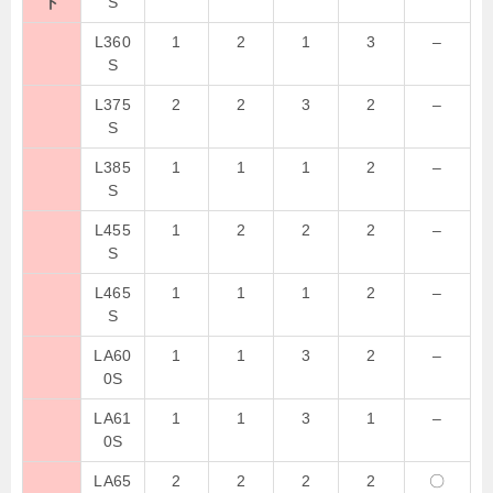
ト
S
L360
1
2
1
3
–
S
L375
2
2
3
2
–
S
L385
1
1
1
2
–
S
L455
1
2
2
2
–
S
L465
1
1
1
2
–
S
LA60
1
1
3
2
–
0S
LA61
1
1
3
1
–
0S
LA65
2
2
2
2
〇