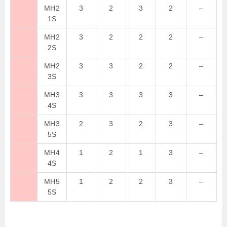
MH2
3
2
3
2
–
1S
MH2
3
2
2
2
–
2S
MH2
3
3
2
2
–
3S
MH3
3
3
3
3
–
4S
MH3
2
3
2
3
–
5S
MH4
1
2
1
3
–
4S
MH5
1
2
2
3
–
5S