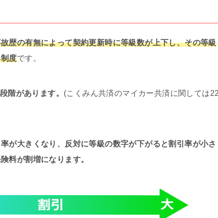
事故歴の有無によって契約更新時に等級数が上下し、その等級
る制度
です。
0段階があります。
(こくみん共済のマイカー共済に関しては2
引率が大きくなり、反対に等級の数字が下がると割引率が小さ
保険料が割増になります。