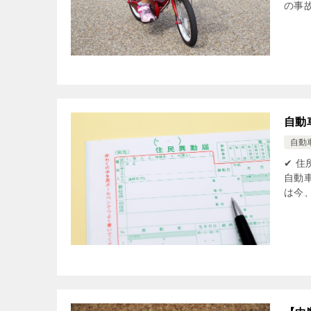
の事故
自動
自動
✔ 
自動
は今