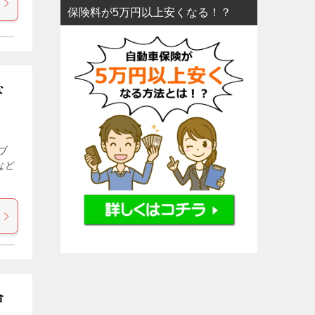
保険料が5万円以上安くなる！？
な
ブ
など
合