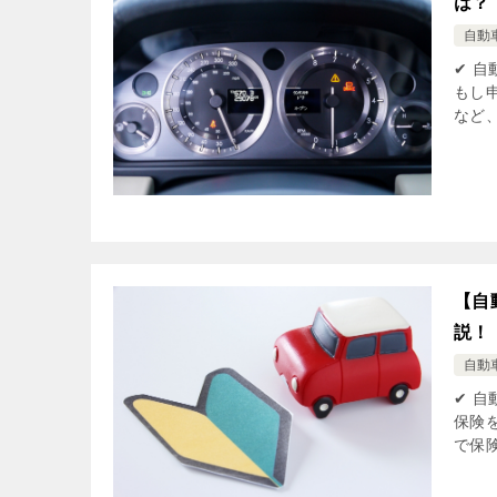
は？
自動
✔ 
もし
など
【自
説！
自動
✔ 
保険
で保険