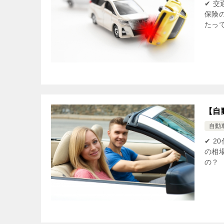
✔ 
保険
たっ
【自
自動
✔ 
の相
の？ 