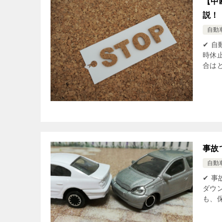
【中
説！
自動
✔ 
時休
合はど
事故
自動
✔ 
ダウ
も、保