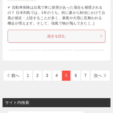
✔ 自動車保険は台風で車に損害があった場合も補償される
の？ 日本列島では、1年のうち、特に夏から秋頃にかけて台
風が接近・上陸することが多く、暴風や大雨に見舞われる
機会が増えます。そして、強風で物が飛んできた […]
続きを読む
前へ
1
2
3
4
5
6
7
次へ
サイト内検索