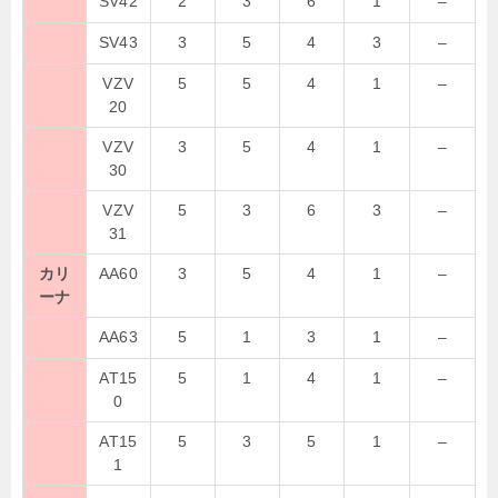
SV42
2
3
6
1
–
SV43
3
5
4
3
–
VZV
5
5
4
1
–
20
VZV
3
5
4
1
–
30
VZV
5
3
6
3
–
31
カリ
AA60
3
5
4
1
–
ーナ
AA63
5
1
3
1
–
AT15
5
1
4
1
–
0
AT15
5
3
5
1
–
1