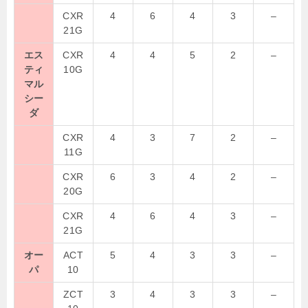
CXR
4
6
4
3
–
21G
エス
CXR
4
4
5
2
–
ティ
10G
マル
シー
ダ
CXR
4
3
7
2
–
11G
CXR
6
3
4
2
–
20G
CXR
4
6
4
3
–
21G
オー
ACT
5
4
3
3
–
パ
10
ZCT
3
4
3
3
–