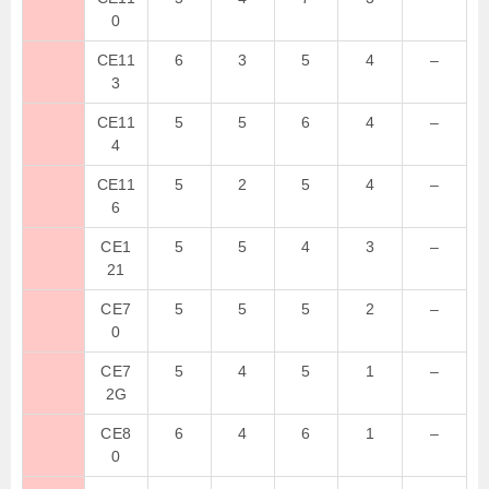
0
CE11
6
3
5
4
–
3
CE11
5
5
6
4
–
4
CE11
5
2
5
4
–
6
CE1
5
5
4
3
–
21
CE7
5
5
5
2
–
0
CE7
5
4
5
1
–
2G
CE8
6
4
6
1
–
0