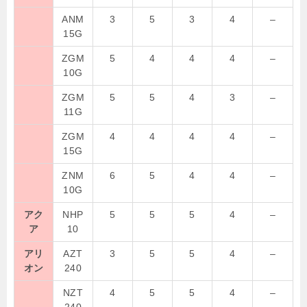
ANM
3
5
3
4
–
15G
ZGM
5
4
4
4
–
10G
ZGM
5
5
4
3
–
11G
ZGM
4
4
4
4
–
15G
ZNM
6
5
4
4
–
10G
アク
NHP
5
5
5
4
–
ア
10
アリ
AZT
3
5
5
4
–
オン
240
NZT
4
5
5
4
–
240