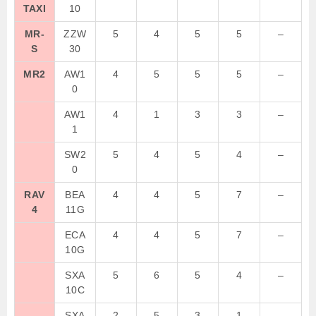
TAXI
10
MR-
ZZW
5
4
5
5
–
S
30
MR2
AW1
4
5
5
5
–
0
AW1
4
1
3
3
–
1
SW2
5
4
5
4
–
0
RAV
BEA
4
4
5
7
–
4
11G
ECA
4
4
5
7
–
10G
SXA
5
6
5
4
–
10C
SXA
2
5
3
1
–