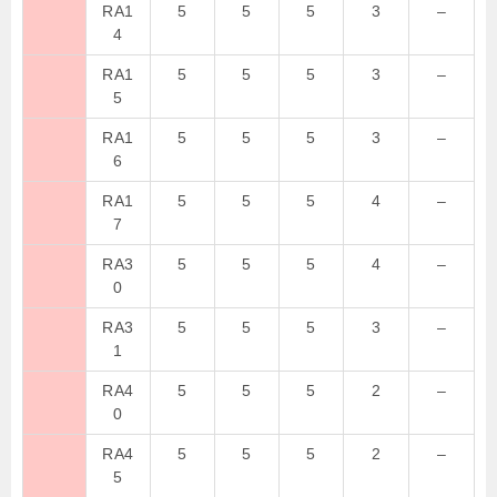
RA1
5
5
5
3
–
4
RA1
5
5
5
3
–
5
RA1
5
5
5
3
–
6
RA1
5
5
5
4
–
7
RA3
5
5
5
4
–
0
RA3
5
5
5
3
–
1
RA4
5
5
5
2
–
0
RA4
5
5
5
2
–
5