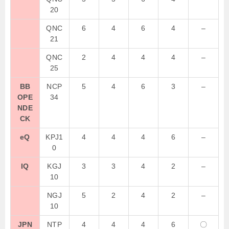
20
QNC
6
4
6
4
–
21
QNC
2
4
4
4
–
25
BB
NCP
5
4
6
3
–
OPE
34
NDE
CK
eQ
KPJ1
4
4
4
6
–
0
IQ
KGJ
3
3
4
2
–
10
NGJ
5
2
4
2
–
10
JPN
NTP
4
4
4
6
〇