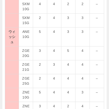
SXM
4
4
2
2
–
10G
SXM
2
4
3
3
–
15G
ウィ
ANE
5
4
3
3
–
ッシ
10G
ュ
ZGE
3
4
5
4
–
20G
ZGE
2
3
4
4
–
21G
ZGE
2
4
4
4
–
25G
ZNE
5
4
4
3
–
10G
ZNE
3
4
2
4
–