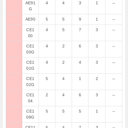
AE91
4
4
3
1
–
G
AE95
5
5
9
1
–
CE1
4
5
7
3
–
00
CE1
4
2
6
3
–
00G
CE1
4
2
4
3
–
01G
CE1
5
4
1
2
–
02G
CE1
2
4
6
3
–
04
CE1
5
5
5
1
–
08G
CE11
5
4
7
3
–