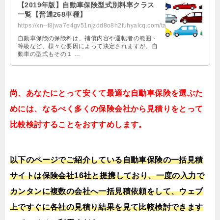
【2019年版】自動車保険型式別料率クラス
一覧【普通268車種】
https://xn--t8jwa7e4gv51njzdd8o8h2fuhyalcq.com/tariffclasslist/
自動車保険の保険料は、補償内容や運転者の範囲・
等級など、様々な要因によって決定されますが、自
動車の型式もその１ …
尚、あなたにとって安くて最適な自動車保険を選ぶた
めには、なるべく多くの保険会社から見積りをとって
比較検討することをおすすめします。
以下のページでご紹介している自動車保険の一括見積
サイトは保険会社16社と提携しており、一度の入力で
カンタンに複数の会社へ一括見積依頼をして、ウェブ
上ですぐに各社の見積り結果を見て比較検討できます