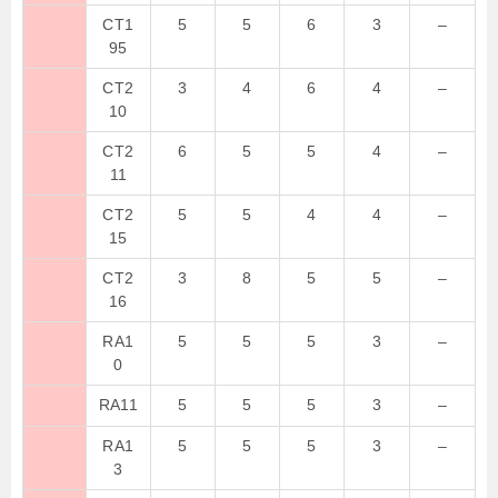
CT1
5
5
6
3
–
95
CT2
3
4
6
4
–
10
CT2
6
5
5
4
–
11
CT2
5
5
4
4
–
15
CT2
3
8
5
5
–
16
RA1
5
5
5
3
–
0
RA11
5
5
5
3
–
RA1
5
5
5
3
–
3