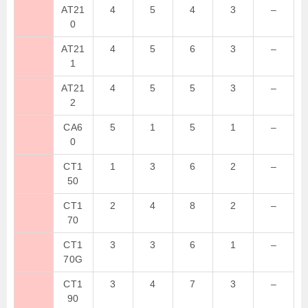
AT21
4
5
4
3
–
0
AT21
4
5
6
3
–
1
AT21
4
5
5
3
–
2
CA6
5
1
5
1
–
0
CT1
1
3
6
2
–
50
CT1
2
4
8
2
–
70
CT1
3
3
6
1
–
70G
CT1
3
4
7
3
–
90