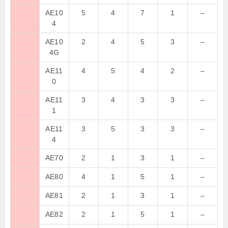
AE10
5
4
7
1
–
4
AE10
2
4
5
3
–
4G
AE11
4
5
4
2
–
0
AE11
3
4
3
3
–
1
AE11
3
5
3
3
–
4
AE70
2
1
3
1
–
AE80
4
1
5
1
–
AE81
2
1
3
1
–
AE82
2
1
5
1
–