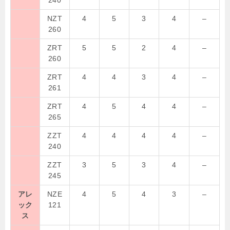
NZT
4
5
3
4
–
260
ZRT
5
5
2
4
–
260
ZRT
4
4
3
4
–
261
ZRT
4
5
4
4
–
265
ZZT
4
4
4
4
–
240
ZZT
3
5
3
4
–
245
アレ
NZE
4
5
4
3
–
ック
121
ス