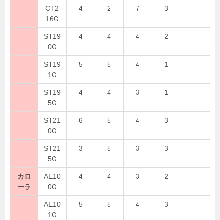
CT2
4
2
7
3
–
16G
ST19
4
4
4
2
–
0G
ST19
5
5
4
1
–
1G
ST19
4
4
3
1
–
5G
ST21
6
5
4
3
–
0G
ST21
3
5
3
3
–
5G
カロ
AE10
4
4
3
2
–
ーラ
0G
AE10
5
5
4
3
–
1G