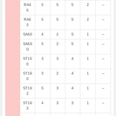
RA4
5
5
5
2
–
6
RA6
5
5
5
2
–
3
SA60
4
2
5
1
–
SA60
5
2
5
1
–
G
ST15
3
3
4
1
–
0
ST16
3
2
4
1
–
0
ST16
5
3
4
1
–
2
ST16
4
3
3
1
–
3