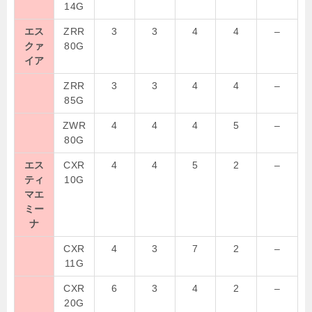
14G
エス
ZRR
3
3
4
4
–
クァ
80G
イア
ZRR
3
3
4
4
–
85G
ZWR
4
4
4
5
–
80G
エス
CXR
4
4
5
2
–
ティ
10G
マエ
ミー
ナ
CXR
4
3
7
2
–
11G
CXR
6
3
4
2
–
20G