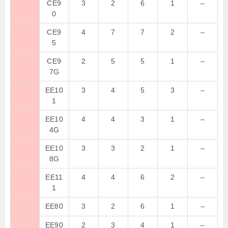
CE9
3
2
6
1
–
0
CE9
4
7
7
2
–
5
CE9
2
5
5
1
–
7G
EE10
3
4
5
3
–
1
EE10
4
4
3
1
–
4G
EE10
3
3
2
1
–
8G
EE11
4
4
6
2
–
1
EE80
3
2
6
1
–
EE90
2
3
4
1
–