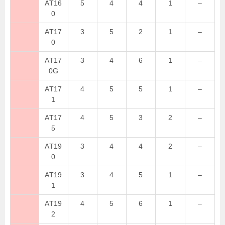
AT16
5
4
4
1
–
0
AT17
3
5
2
1
–
0
AT17
3
4
6
1
–
0G
AT17
4
5
5
1
–
1
AT17
4
5
3
2
–
5
AT19
3
4
4
2
–
0
AT19
3
4
5
1
–
1
AT19
4
5
6
1
–
2