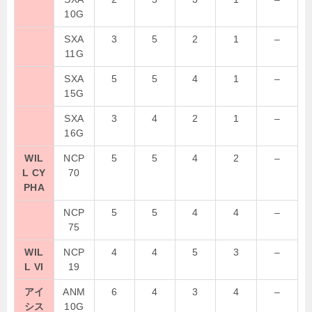
10G
SXA
3
5
2
1
–
11G
SXA
5
5
4
1
–
15G
SXA
3
4
2
1
–
16G
WIL
NCP
5
5
4
2
–
L CY
70
PHA
NCP
5
5
4
4
–
75
WIL
NCP
4
4
5
3
–
L VI
19
アイ
ANM
6
4
3
4
–
シス
10G