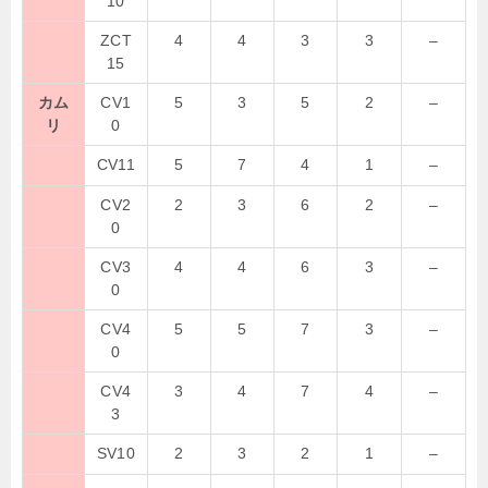
10
ZCT
4
4
3
3
–
15
カム
CV1
5
3
5
2
–
リ
0
CV11
5
7
4
1
–
CV2
2
3
6
2
–
0
CV3
4
4
6
3
–
0
CV4
5
5
7
3
–
0
CV4
3
4
7
4
–
3
SV10
2
3
2
1
–