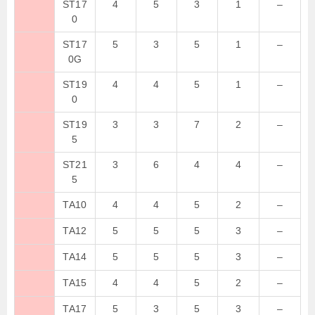
ST17
4
5
3
1
–
0
ST17
5
3
5
1
–
0G
ST19
4
4
5
1
–
0
ST19
3
3
7
2
–
5
ST21
3
6
4
4
–
5
TA10
4
4
5
2
–
TA12
5
5
5
3
–
TA14
5
5
5
3
–
TA15
4
4
5
2
–
TA17
5
3
5
3
–