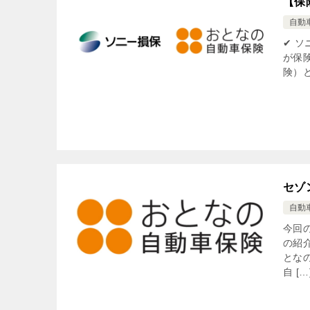
【保
自動
✔ 
が保
険）と
セゾ
自動
今回
の紹
とな
自 […