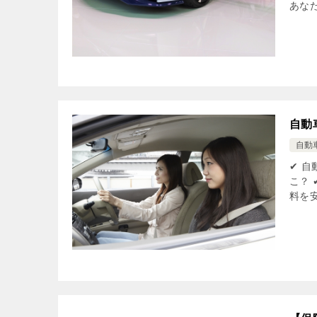
あなた
自動
自動
✔ 
こ？
料を安